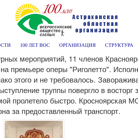
ОСТИ
100 ЛЕТ ВОС
ОРГАНИЗАЦИЯ
СТРУКТУРА
ьтурных мероприятий, 11 членов Красно
 на премьере оперы "Риголетто". Испо
нако этого и не требовалось. Заворажи
ступление труппы повергло в восторг з
мой пролетело быстро. Кросноярская М
на за предоставленный транспорт.