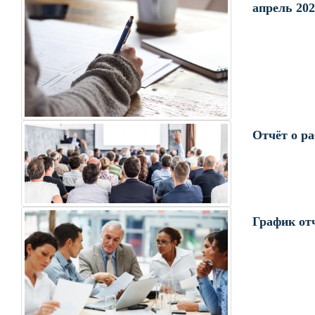
апрель 20
Отчёт о р
График от