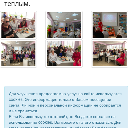
теплым.
Для улучшения предлагаемых услуг на сайте используются
cookies. Это информация только о Вашем посещении
сайта. Личной и персональной информации не собирается
и не храниться.
© 2019 - 2026 Астраханская областная организация ВОС. Все
Если Вы используете этот сайт, то Вы даете согласие на
права защищены.
использование cookies. Вы можете от этого отказаться. Для
Сайт создан при поддержке «
Информационная сеть RD
»
этого настройте соответствующим образом Ваш браузер.