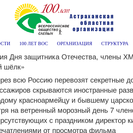
ОСТИ
100 ЛЕТ ВОС
ОРГАНИЗАЦИЯ
СТРУКТУРА
ния Дня защитника Отечества, члены 
й шёлк»
Через всю Россию перевозят секретные 
ссажиров скрываются иностранные разв
одому красноармейцу и бывшему царско
тря на ветренный морозный день 7 чле
рсутствующих с праздником директор к
печатлениями от просмотра фильма