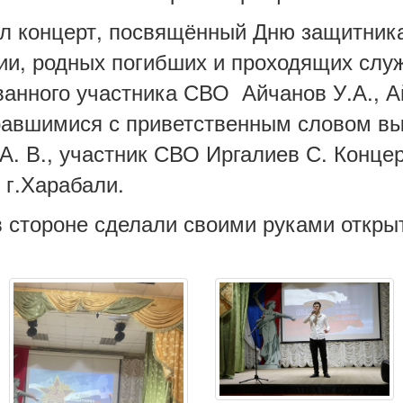
ел концерт, посвящённый Дню защитника
ии, родных погибших и проходящих слу
нного участника СВО Айчанов У.А., Ай
равшимися с приветственным словом в
. В., участник СВО Иргалиев С. Конце
 г.Харабали.
стороне сделали своими руками открыт