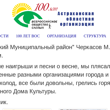
ОСТИ
100 ЛЕТ ВОС
ОРГАНИЗАЦИЯ
СТРУКТУРА
кий Муниципальный район" Черкасов М
м.
е наигрыши и песни о весне, мы плясал
ленные разными организациями города и
 холод, все были довольны, грелись гор
нного Дома Культуры.
ик.