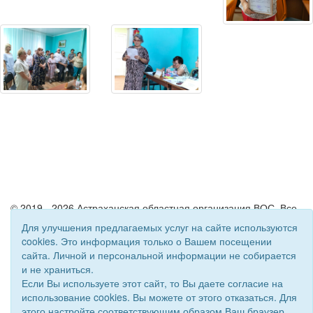
© 2019 - 2026 Астраханская областная организация ВОС. Все
права защищены.
Для улучшения предлагаемых услуг на сайте используются
Сайт создан при поддержке «
Информационная сеть RD
»
cookies. Это информация только о Вашем посещении
сайта. Личной и персональной информации не собирается
и не храниться.
Если Вы используете этот сайт, то Вы даете согласие на
использование cookies. Вы можете от этого отказаться. Для
этого настройте соответствующим образом Ваш браузер.