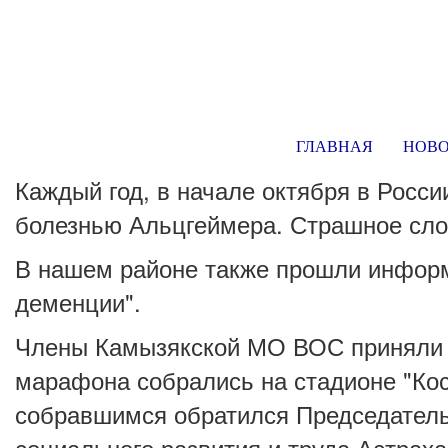
ГЛАВНАЯ
НОВ
Каждый год, в начале октября в Росс
болезнью Альцгеймера. Страшное сло
В нашем районе также прошли информ
деменции".
Члены Камызякской МО ВОС приняли ак
марафона собрались на стадионе "Кос
собравшимся обратился Председатель
социального развития и труда Астраха