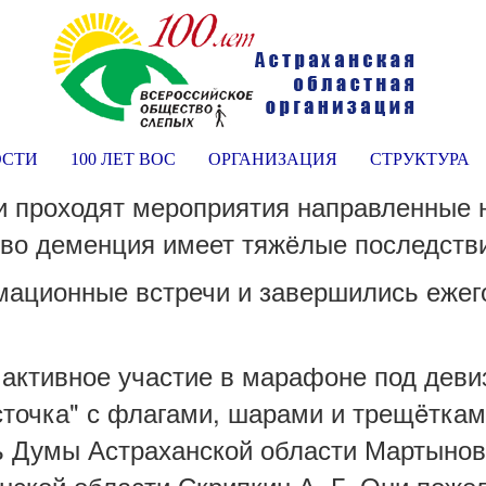
ОСТИ
100 ЛЕТ ВОС
ОРГАНИЗАЦИЯ
СТРУКТУРА
ии проходят мероприятия направленные 
во деменция имеет тяжёлые последстви
ационные встречи и завершились ежег
тивное участие в марафоне под девизо
точка" с флагами, шарами и трещëткам
 Думы Астраханской области Мартынов 
нской области Скрипкин А. Г. Они поже