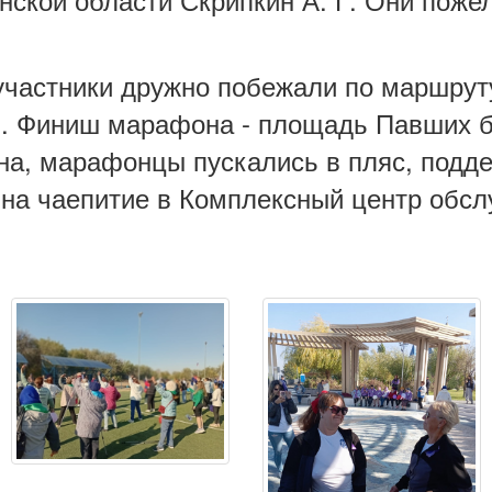
 участники дружно побежали по маршру
я. Финиш марафона - площадь Павших 
на, марафонцы пускались в пляс, подде
и на чаепитие в Комплексный центр обс