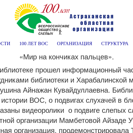
ОСТИ
100 ЛЕТ ВОС
ОРГАНИЗАЦИЯ
СТРУКТУРА
«Мир на кончиках пальцев».
библиотеке прошел информационный час
удниками библиотеки и Харабалинской 
аушина Айнажан Кувайдуллаевна. Библи
 истории ВОС, о подвигах слухачей в бл
азаны видеоролики о подвиге слепых сл
тной организации Мамбетовой Айзаде У
стная организация, продемонстрировала