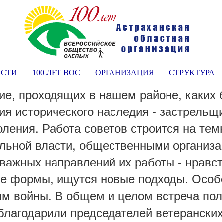
ОСТИ
100 ЛЕТ ВОС
ОРГАНИЗАЦИЯ
СТРУКТУРА
, проходящих в нашем районе, каких б
ния исторического наследия - застрель
оления. Работа советов строится на те
ельной власти, общественными организ
важных направлений их работы - нравс
е формы, ищутся новые подходы. Особ
ям войны. В общем и целом встреча по
агодарили председателей ветеранских о