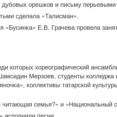
з дубовых орешков и письму перьевыми
детьми сделала «Талисман».
я «Бусинка» Е.В. Грачева провела заня
еди которых хореографический ансамбль
Шамсидин Мерзоев, студенты колледжа к
ночка», коллективы татарской культуры
 читающая семья?» и «Национальный с
» исполнили песни.