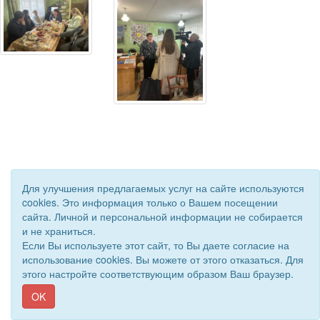
Для улучшения предлагаемых услуг на сайте используются
cookies. Это информация только о Вашем посещении
сайта. Личной и персональной информации не собирается
© 2019 - 2026 Астраханская областная организация ВОС. Все
и не храниться.
права защищены.
Если Вы используете этот сайт, то Вы даете согласие на
Сайт создан при поддержке «
Информационная сеть RD
»
использование cookies. Вы можете от этого отказаться. Для
этого настройте соответствующим образом Ваш браузер.
OK