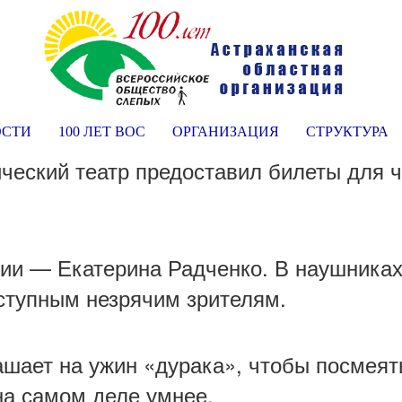
ОСТИ
100 ЛЕТ ВОС
ОРГАНИЗАЦИЯ
СТРУКТУРА
ический театр предоставил билеты для 
ии — Екатерина Радченко. В наушниках
ступным незрячим зрителям.
ашает на ужин «дурака», чтобы посмеять
 на самом деле умнее.