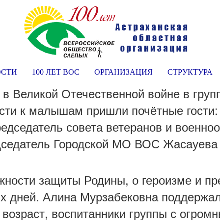
ОСТИ
100 ЛЕТ ВОС
ОРГАНИЗАЦИЯ
СТРУКТУРА
в Великой Отечественной войне в груп
гости к малышам пришли почётные гости
редседатель совета ветеранов и военн
едседатель Городской МО ВОС Жасауева
жности защиты Родины, о героизме и п
их дней. Алина Мурзабековна поддержал
 возраст, воспитанники группы с огром