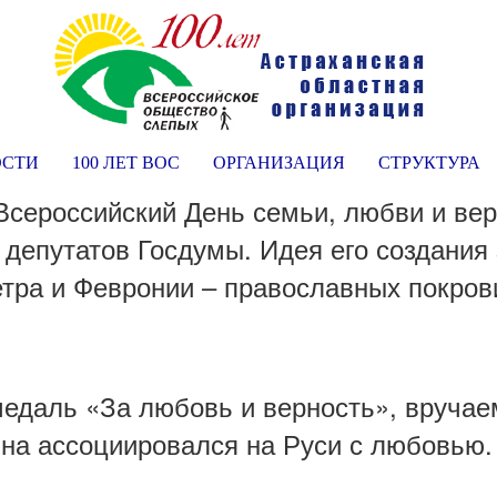
ОСТИ
100 ЛЕТ ВОС
ОРГАНИЗАЦИЯ
СТРУКТУРА
 Всероссийский День семьи, любви и ве
 депутатов Госдумы. Идея его создани
етра и Февронии – православных покров
медаль «За любовь и верность», вручае
вна ассоциировался на Руси с любовью.